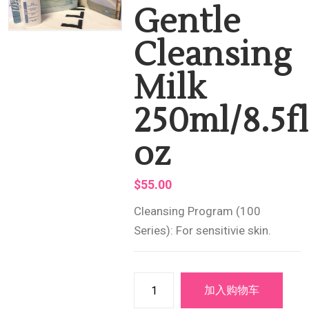
Gentle
Cleansing
Milk
250ml/8.5f
oz
$
55.00
Cleansing Program (100
Series): For sensitivie skin.
加入购物车