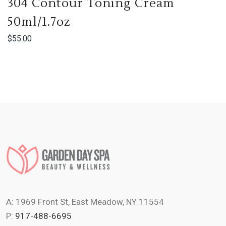
304 Contour Toning Cream
50ml/1.7oz
$
55.00
A: 1969 Front St, East Meadow, NY 11554
P:
917-488-6695