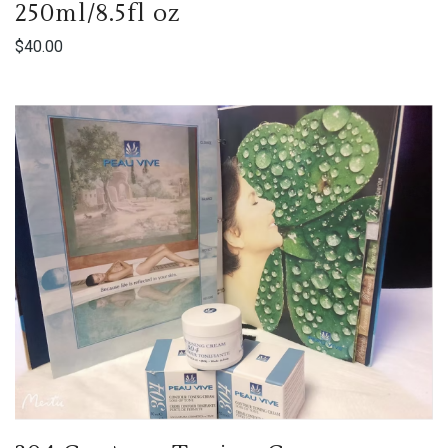
250ml/8.5fl oz
$
40.00