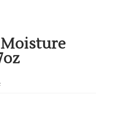
 Moisture
7oz
z