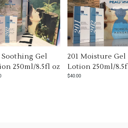
 Soothing Gel
201 Moisture Gel
ion 250ml/8.5fl oz
Lotion 250ml/8.5f
0
$
40.00