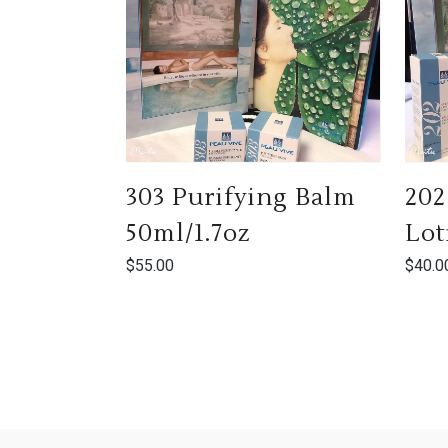
202
303 Purifying Balm
Lot
50ml/1.7oz
$
40.0
$
55.00