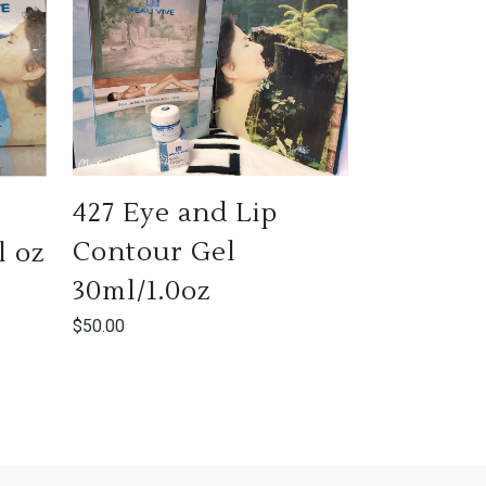
427 Eye and Lip
Contour Gel
l oz
30ml/1.0oz
$
50.00